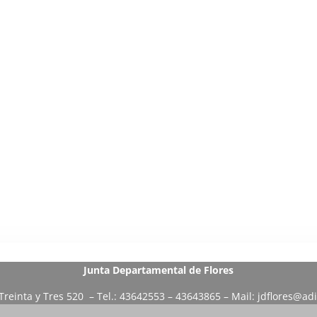
Junta Departamental de Flores
 Treinta y Tres 520 – Tel.: 43642553 – 43643865 – Mail:
jdflores@ad