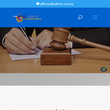
jdflores@adinet.com.uy